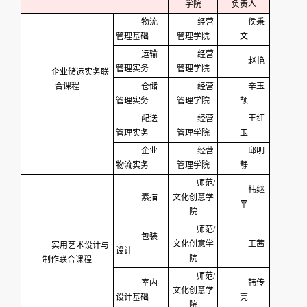
学院
负责人
物流
经营
侯秉
管理基础
管理学院
文
运输
经营
赵艳
管理实务
管理学院
企业储运实务联
合课程
仓储
经营
辛玉
管理实务
管理学院
颉
配送
经营
王红
管理实务
管理学院
玉
企业
经营
邱明
物流实务
管理学院
静
师范/
韩继
素描
文化创意学
平
院
师范/
包装
文化创意学
王茜
实用艺术设计与
设计
院
制作联合课程
师范/
室内
韩传
文化创意学
设计基础
亮
院